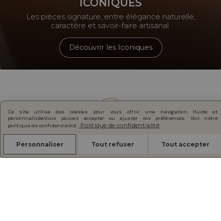
ICONIQUES
Les pièces signature, entre élégance naturelle,
caractère et savoir-faire artisanal.
Découvrir les Iconiques
✧
✧
Ce site utilise des cookies pour vous offrir une navigation fluide et
personnalisée.
Vous pouvez accepter ou ajuster vos préférences. Voir notre
Politique de confidentialité
politique de confidentialité :
Personnaliser
Tout refuser
Tout accepter