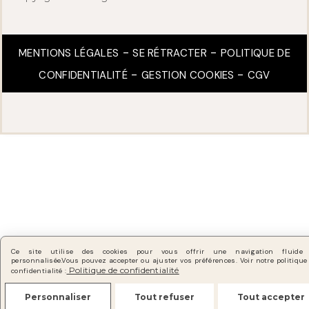
MENTIONS LÉGALES
SE RÉTRACTER
POLITIQUE DE
CONFIDENTIALITÉ
GESTION COOKIES
CGV
Ce site utilise des cookies pour vous offrir une navigation fluide
personnalisée.
Vous pouvez accepter ou ajuster vos préférences. Voir notre politique
Politique de confidentialité
confidentialité :
Personnaliser
Tout refuser
Tout accepter