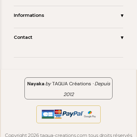
Les signatures
La tagua
Collections
Ma démarche
Informations
Promos
Carnet de note
Mon compte
Espace pro
FAQ
Contact
Contact
06 15 85 85 45
Paiements & Livraisons
[email protected]
Retour & Remboursement
Avis clients
Nayaka
by
TAGUA Créations
·
Depuis
2012
Copyright 2026 tagua-creations.com tous droits réservés