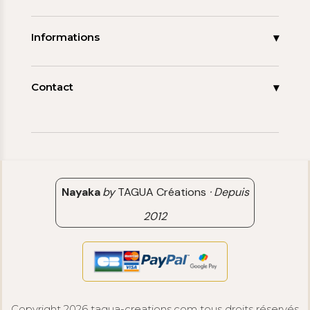
Les signatures
La tagua
Collections
Ma démarche
Informations
Promos
Carnet de note
Mon compte
Espace pro
FAQ
Contact
Contact
06 15 85 85 45
Paiements & Livraisons
[email protected]
Retour & Remboursement
Avis clients
Nayaka
by
TAGUA Créations
·
Depuis
2012
Copyright 2026 tagua-creations.com tous droits réservés