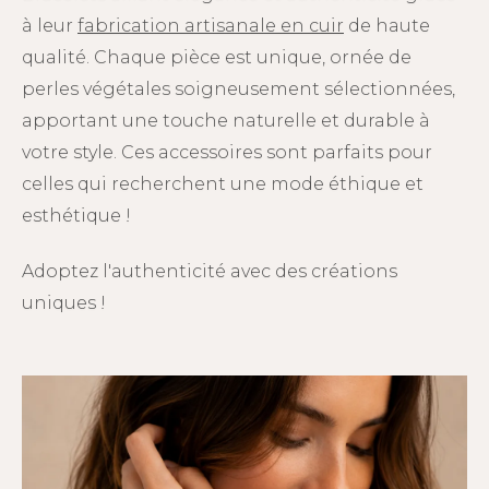
à leur
fabrication artisanale en cuir
de haute
qualité. Chaque pièce est unique, ornée de
perles végétales soigneusement sélectionnées,
apportant une touche naturelle et durable à
votre style. Ces accessoires sont parfaits pour
celles qui recherchent une mode éthique et
esthétique !
Adoptez l'authenticité avec des créations
uniques !