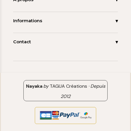
Les signatures
La tagua
Collections
Ma démarche
Informations
Promos
Carnet de note
Mon compte
Espace pro
FAQ
Contact
Contact
06 15 85 85 45
Paiements & Livraisons
[email protected]
Retour & Remboursement
Avis clients
Nayaka
by
TAGUA Créations
·
Depuis
2012