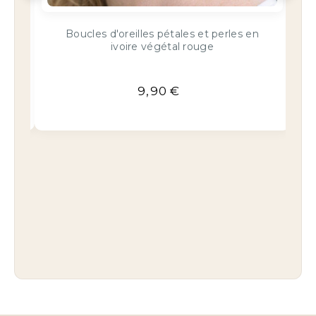
Bracelet cuir double tour rouge
22,90
€