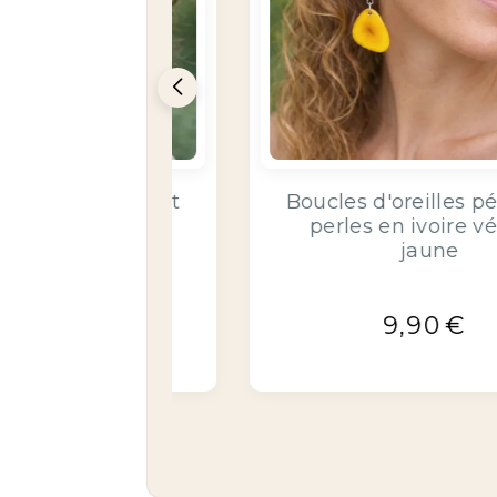
 pétales et
Boucles d'oreilles pétales e
 végétal
perles d'ivoire végétal
noir
fuchsia/noir
9,90
€