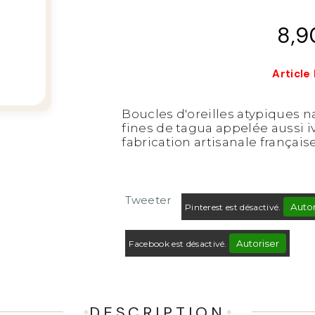
8,9
Article
Boucles d'oreilles atypiques n
fines de tagua appelée aussi iv
fabrication artisanale française
Tweeter
Autor
Pinterest est désactivé.
Autoriser
Facebook est désactivé.
DESCRIPTION