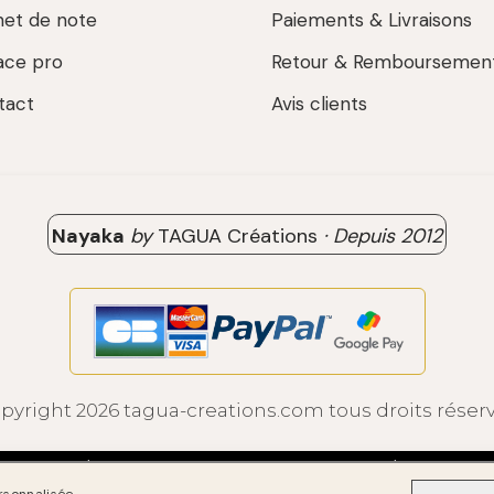
net de note
Paiements & Livraisons
ace pro
Retour & Remboursemen
tact
Avis clients
Nayaka
by
TAGUA Créations
·
Depuis
2012
pyright 2026 tagua-creations.com tous droits réser
ALES
SE RÉTRACTER
POLITIQUE DE CONFIDENTIALITÉ
GESTION 