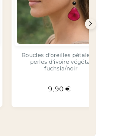
Boucles d'oreilles pétales et
Boucles d'
perles d'ivoire végétal
perles 
naturel/marron
9,90
€