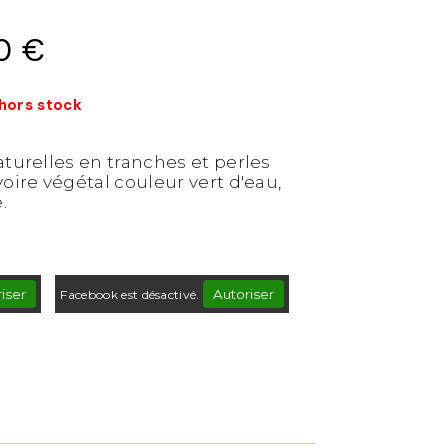
0
€
 hors stock
aturelles en tranches et perles
oire végétal couleur vert d'eau,
.
iser
Autoriser
Facebook est désactivé.