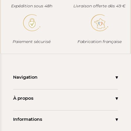
Expédition sous 48h
Livraison offerte dès 49 €
Paiement sécurisé
Fabrication française
Navigation
Accueil
Nouveautés
À propos
Les signatures
La tagua
Collections
Ma démarche
Informations
Promos
Carnet de note
Mon compte