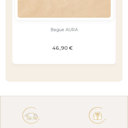
Boucles INDIA & Agate noire
32,90
€