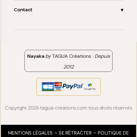
Espace pro
FAQ
Contact
Contact
06 15 85 85 45
Paiements & Livraisons
[email protected]
Retour & Remboursement
Avis clients
Nayaka
by
TAGUA Créations
·
Depuis
2012
Copyright 2026 tagua-creations.com tous droits réservés
MENTIONS LÉGALES
SE RÉTRACTER
POLITIQUE DE