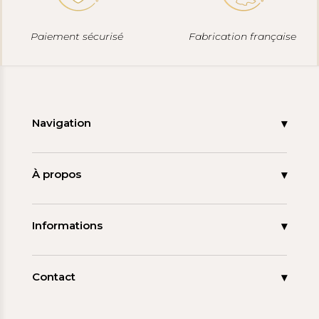
Paiement sécurisé
Fabrication française
Navigation
Accueil
Nouveautés
À propos
Les signatures
La tagua
Collections
Ma démarche
Informations
Promos
Carnet de note
Mon compte
Espace pro
FAQ
Contact
Contact
06 15 85 85 45
Paiements & Livraisons
[email protected]
Retour & Remboursement