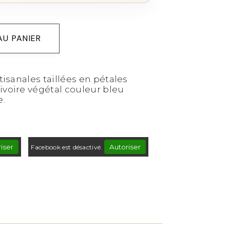
AU PANIER
tisanales taillées en pétales
ivoire végétal couleur bleu
e.
iser
Autoriser
Facebook est désactivé.