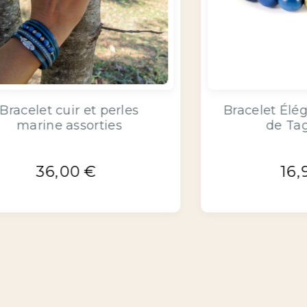
Bracelet cuir design bleu
jean
34,90
€