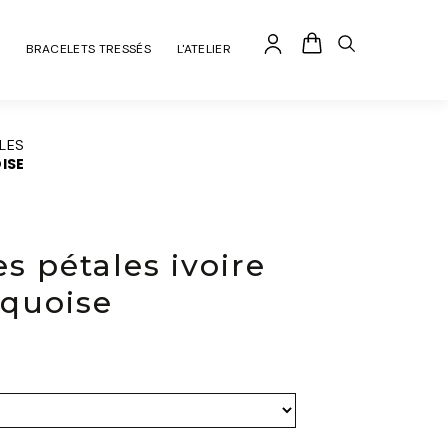
BRACELETS TRESSÉS
L'ATELIER
ALES
OISE
es pétales ivoire
rquoise