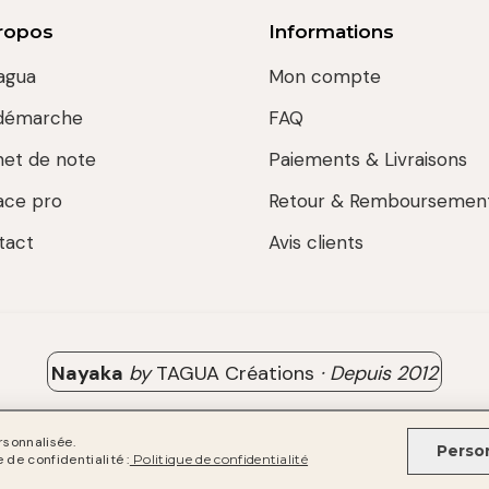
ropos
Informations
agua
Mon compte
démarche
FAQ
net de note
Paiements & Livraisons
ace pro
Retour & Remboursemen
tact
Avis clients
Nayaka
by
TAGUA Créations
·
Depuis
2012
rsonnalisée.
Perso
de confidentialité :
Politique de confidentialité