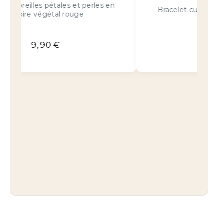
Bracelet cuir anneaux chic bleu lézard
32,90
€