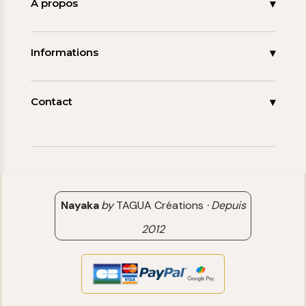
Nouveautés
À propos
Les signatures
La tagua
Collections
Ma démarche
Informations
Promos
Carnet de note
Mon compte
Espace pro
FAQ
Contact
Contact
06 15 85 85 45
Paiements & Livraisons
[email protected]
Retour & Remboursement
Avis clients
Nayaka
by
TAGUA Créations
·
Depuis
2012