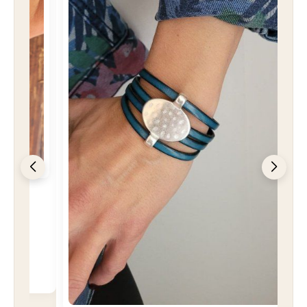
Bracelet cuir Toggle Charm bleu
turquoise
32,90
€