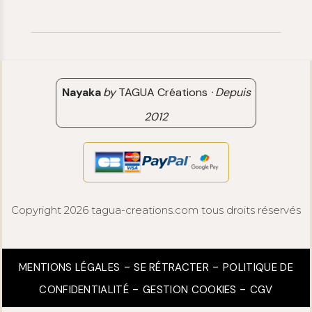
06 15 85 85 45
Paiements & Livraisons
[email protected]
Retour & Remboursement
Avis clients
Nayaka
by
TAGUA Créations
·
Depuis
2012
Copyright 2026 tagua-creations.com tous droits réservés
MENTIONS LÉGALES
SE RÉTRACTER
POLITIQUE DE
CONFIDENTIALITÉ
GESTION COOKIES
CGV