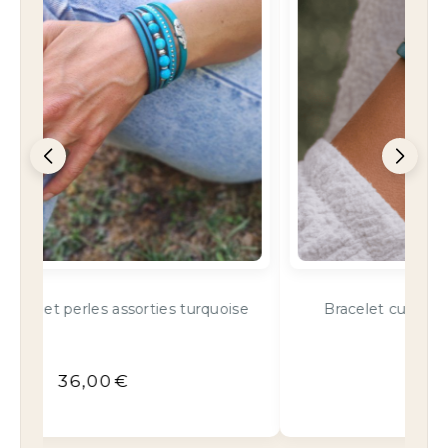
se
Bracelet cuir anneaux chic bleu lézard
32,90
€