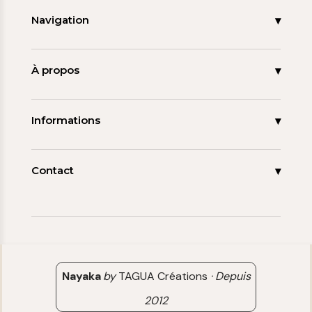
Navigation
Accueil
Nouveautés
À propos
Les signatures
La tagua
Collections
Ma démarche
Informations
Promos
Carnet de note
Mon compte
Espace pro
FAQ
Contact
Contact
06 15 85 85 45
Paiements & Livraisons
[email protected]
Retour & Remboursement
Avis clients
Nayaka
by
TAGUA Créations
·
Depuis
2012