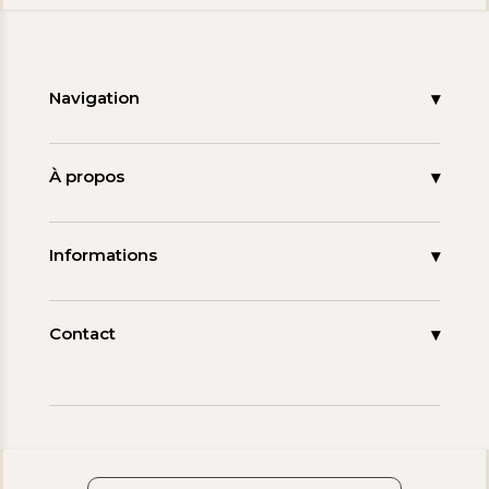
Navigation
Accueil
Nouveautés
À propos
Les signatures
La tagua
Collections
Ma démarche
Informations
Promos
Carnet de note
Mon compte
Espace pro
FAQ
Contact
Contact
06 15 85 85 45
Paiements & Livraisons
[email protected]
Retour & Remboursement
Avis clients