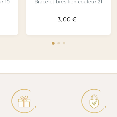
 bracelets brésiliens
Bracelet brésilien
5,00
€
1,80
€