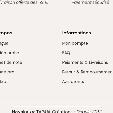
ivraison offerte dès 49 €
Paiement sécurisé
ropos
Informations
agua
Mon compte
démarche
FAQ
net de note
Paiements & Livraisons
ace pro
Retour & Remboursemen
tact
Avis clients
Nayaka
by
TAGUA Créations
·
Depuis
2012