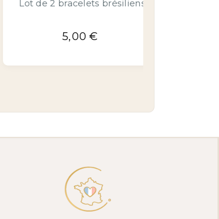
 couleur 10
Bracelet brésilien couleur 2
3,00
€