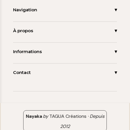
Navigation
Accueil
Nouveautés
À propos
Les signatures
La tagua
Collections
Ma démarche
Informations
Promos
Carnet de note
Mon compte
Espace pro
FAQ
Contact
Contact
06 15 85 85 45
Paiements & Livraisons
[email protected]
Retour & Remboursement
Avis clients
Nayaka
by
TAGUA Créations
·
Depuis
2012