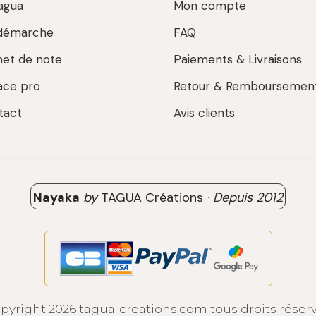
agua
Mon compte
démarche
FAQ
net de note
Paiements & Livraisons
ace pro
Retour & Remboursemen
tact
Avis clients
Nayaka
by
TAGUA Créations
·
Depuis
2012
pyright 2026 tagua-creations.com tous droits réser