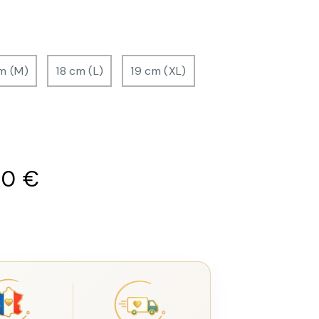
m (M)
18 cm (L)
19 cm (XL)
00
€