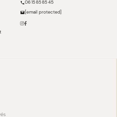
06 15 85 85 45
[email protected]
t
vés