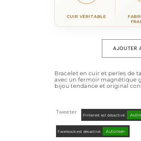
CUIR VÉRITABLE
FABR
FRA
AJOUTER 
Bracelet en cuir et perles de t
avec un fermoir magnétique gr
bijou tendance et original con
Tweeter
Autor
Pinterest est désactivé.
Autoriser
Facebook est désactivé.