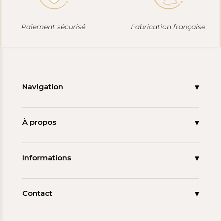
Paiement sécurisé
Fabrication française
Navigation
Accueil
Nouveautés
À propos
Les signatures
La tagua
Collections
Ma démarche
Informations
Promos
Carnet de note
Mon compte
Espace pro
FAQ
Contact
Contact
06 15 85 85 45
Paiements & Livraisons
[email protected]