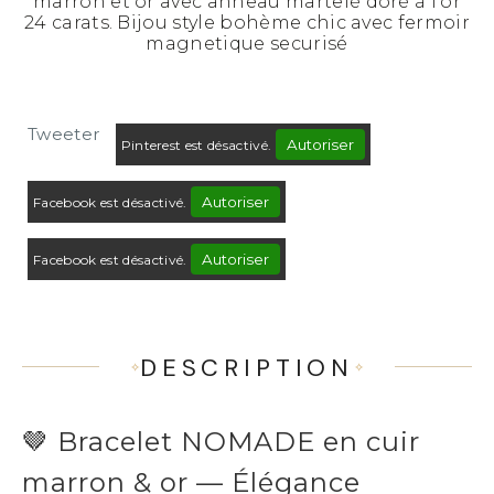
marron et or avec anneau martelé doré à l'or
24 carats. Bijou style bohème chic avec fermoir
magnetique securisé
Tweeter
Autoriser
Pinterest est désactivé.
Autoriser
Facebook est désactivé.
Autoriser
Facebook est désactivé.
DESCRIPTION
🤎 Bracelet NOMADE en cuir
marron & or — Élégance