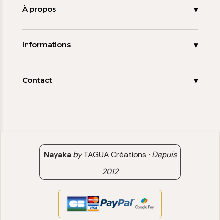
Nouveautés
À propos
Les signatures
La tagua
Collections
Ma démarche
Informations
Promos
Carnet de note
Mon compte
Espace pro
FAQ
Contact
Contact
06 15 85 85 45
Paiements & Livraisons
[email protected]
Retour & Remboursement
Avis clients
Nayaka
by
TAGUA Créations
·
Depuis
2012