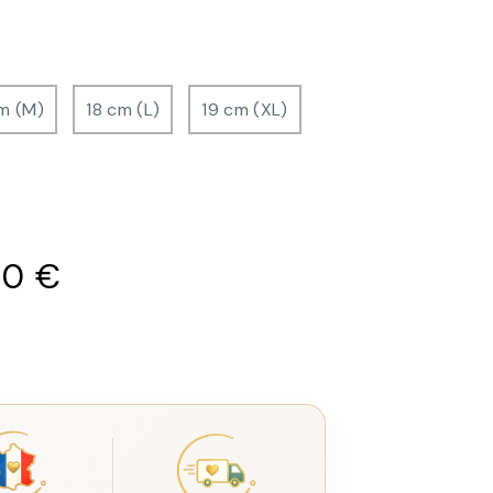
m (M)
18 cm (L)
19 cm (XL)
00
€