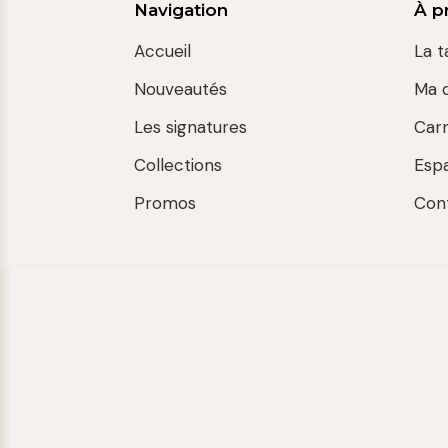
Navigation
À p
Accueil
La t
Nouveautés
Ma 
Les signatures
Car
Collections
Esp
Promos
Con