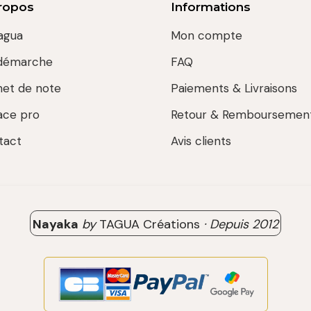
ropos
Informations
agua
Mon compte
démarche
FAQ
net de note
Paiements & Livraisons
ace pro
Retour & Remboursemen
tact
Avis clients
Nayaka
by
TAGUA Créations
·
Depuis
2012