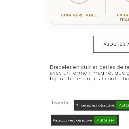
CUIR VÉRITABLE
FABR
FRA
AJOUTER 
Bracelet en cuir et perles de t
avec un fermoir magnétique gr
bijou chic et original confecti
Tweeter
Autor
Pinterest est désactivé.
Autoriser
Facebook est désactivé.