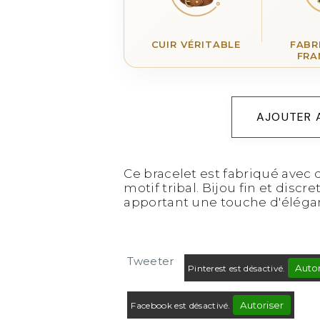
CUIR VÉRITABLE
FABR
FRA
AJOUTER 
Ce bracelet est fabriqué avec 
motif tribal. Bijou fin et discr
apportant une touche d'élégan
Tweeter
Autor
Pinterest est désactivé.
Autoriser
Facebook est désactivé.