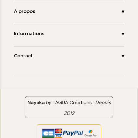
Accueil
Nouveautés
À propos
Les signatures
La tagua
Collections
Ma démarche
Informations
Promos
Carnet de note
Mon compte
Espace pro
FAQ
Contact
Contact
06 15 85 85 45
Paiements & Livraisons
[email protected]
Retour & Remboursement
Avis clients
Nayaka
by
TAGUA Créations
·
Depuis
2012