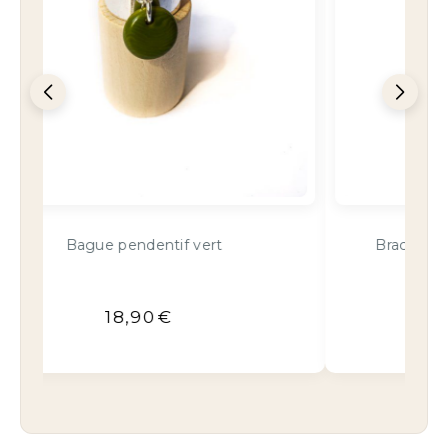
Bracelet cuir anneaux chic vert floral
32,90
€