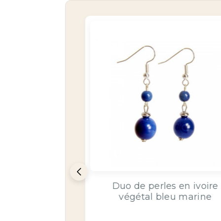
COUP DE C
et cuir double tour
bleu