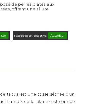
mposé de perles plates aux
ées, offrant une allure
iser
Autoriser
Facebook est désactivé.
x de tagua est une cosse séchée d'un
ud. La noix de la plante est connue