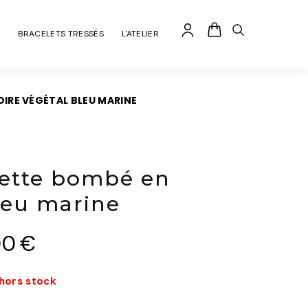
BRACELETS TRESSÉS
L'ATELIER
IRE VÉGÉTAL BLEU MARINE
ette bombé en
bleu marine
00
€
 hors stock