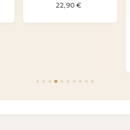
22,90
€
sign bleu
€