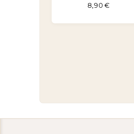
22,90
€
Bracelet cuir de
jean
34,90