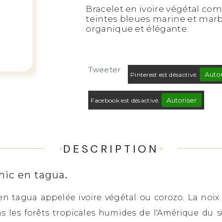
Bracelet en ivoire végétal co
teintes bleues marine et marbr
organique et élégante.
Tweeter
Autor
Pinterest est désactivé.
Autoriser
Facebook est désactivé.
DESCRIPTION
.
chic en tagua
s en tagua appelée ivoire végétal ou corozo. La noi
 les forêts tropicales humides de l'Amérique du s