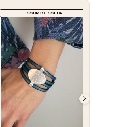
NOUVEAU
Bracelet Élégance en perles
de Tagua Bleu