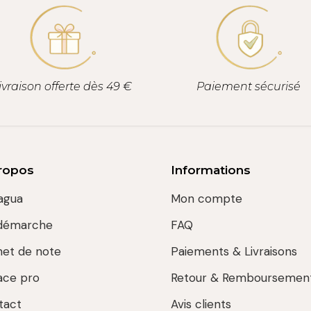
ivraison offerte dès 49 €
Paiement sécurisé
ropos
Informations
agua
Mon compte
démarche
FAQ
net de note
Paiements & Livraisons
ace pro
Retour & Remboursemen
tact
Avis clients