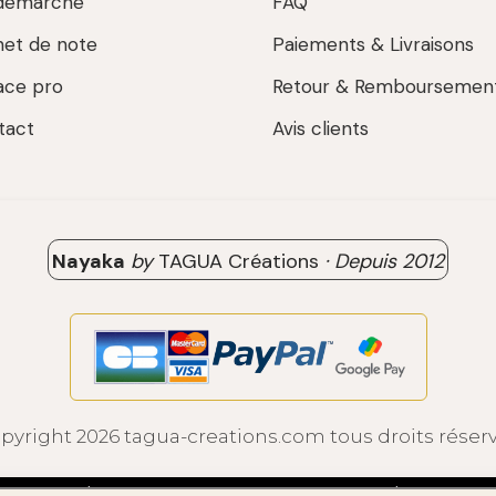
démarche
FAQ
net de note
Paiements & Livraisons
ace pro
Retour & Remboursemen
tact
Avis clients
Nayaka
by
TAGUA Créations
·
Depuis
2012
pyright 2026 tagua-creations.com tous droits réser
ALES
SE RÉTRACTER
POLITIQUE DE CONFIDENTIALITÉ
GESTION 