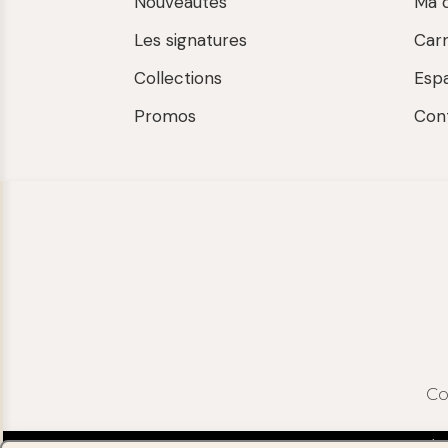
Nouveautés
Ma 
Les signatures
Car
Collections
Esp
Promos
Con
Co
MENTIONS LÉG