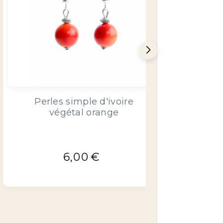
Bracelet manchette ivoire
végétal orange
16,00
€