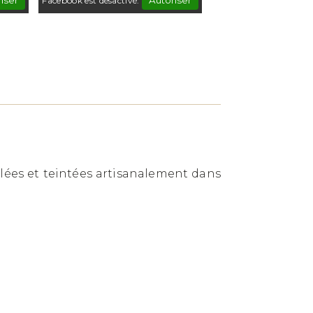
iser
Autoriser
Facebook est désactivé.
llées et teintées artisanalement dans