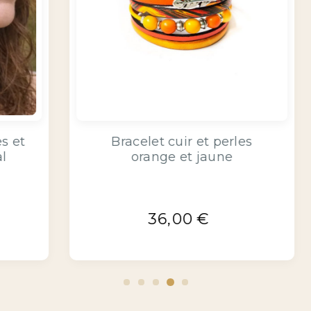
ire
Bracelet en cuir orange avec
motifs floraux
19,90
€