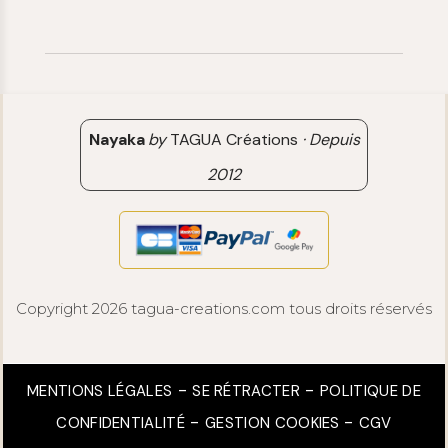
Contact
06 15 85 85 45
Paiements & Livraisons
[email protected]
Retour & Remboursement
Avis clients
Nayaka
by
TAGUA Créations
·
Depuis
2012
Copyright 2026 tagua-creations.com tous droits réservés
MENTIONS LÉGALES
SE RÉTRACTER
POLITIQUE DE
CONFIDENTIALITÉ
GESTION COOKIES
CGV