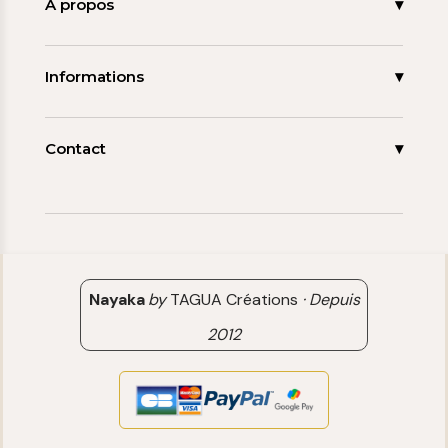
Nouveautés
À propos
Les signatures
La tagua
Collections
Ma démarche
Informations
Promos
Carnet de note
Mon compte
Espace pro
FAQ
Contact
Contact
06 15 85 85 45
Paiements & Livraisons
[email protected]
Retour & Remboursement
Avis clients
Nayaka
by
TAGUA Créations
·
Depuis
2012