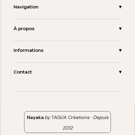
Navigation
Accueil
Nouveautés
À propos
Les signatures
La tagua
Collections
Ma démarche
Informations
Promos
Carnet de note
Mon compte
Espace pro
FAQ
Contact
Contact
06 15 85 85 45
Paiements & Livraisons
[email protected]
Retour & Remboursement
Avis clients
Nayaka
by
TAGUA Créations
·
Depuis
2012