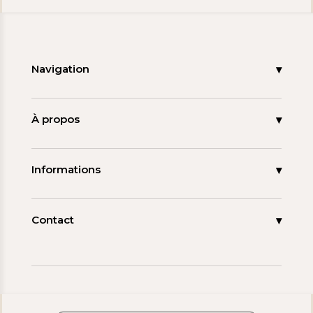
Navigation
Accueil
Nouveautés
À propos
Les signatures
La tagua
Collections
Ma démarche
Informations
Promos
Carnet de note
Mon compte
Espace pro
FAQ
Contact
Contact
06 15 85 85 45
Paiements & Livraisons
[email protected]
Retour & Remboursement
Avis clients