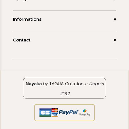
Les signatures
La tagua
Collections
Ma démarche
Informations
Promos
Carnet de note
Mon compte
Espace pro
FAQ
Contact
Contact
06 15 85 85 45
Paiements & Livraisons
[email protected]
Retour & Remboursement
Avis clients
Nayaka
by
TAGUA Créations
·
Depuis
2012