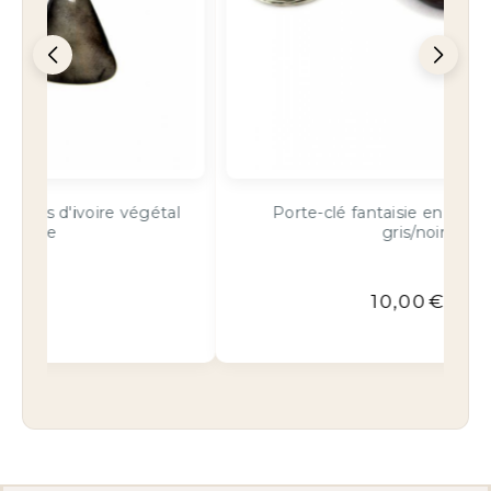
al
Porte-clé fantaisie en ivoire végétal
B
gris/noir
10,00
€