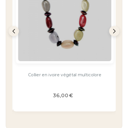
Duo de perles en ivoire végétal anis et
vert
8,90
€