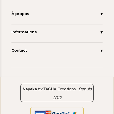
Accueil
Nouveautés
À propos
Les signatures
La tagua
Collections
Ma démarche
Informations
Promos
Carnet de note
Mon compte
Espace pro
FAQ
Contact
Contact
06 15 85 85 45
Paiements & Livraisons
[email protected]
Retour & Remboursement
Avis clients
Nayaka
by
TAGUA Créations
·
Depuis
2012