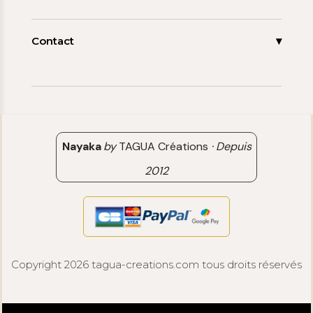
Promos
Carnet de note
Mon compte
Espace pro
FAQ
Contact
Contact
06 15 85 85 45
Paiements & Livraisons
[email protected]
Retour & Remboursement
Avis clients
Nayaka
by
TAGUA Créations
·
Depuis
2012
Copyright 2026 tagua-creations.com tous droits réservés