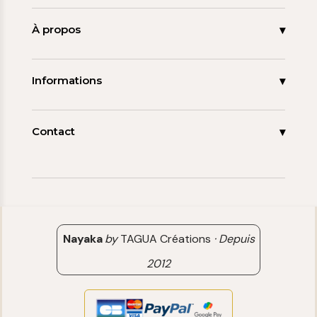
Accueil
Nouveautés
À propos
Les signatures
La tagua
Collections
Ma démarche
Informations
Promos
Carnet de note
Mon compte
Espace pro
FAQ
Contact
Contact
06 15 85 85 45
Paiements & Livraisons
[email protected]
Retour & Remboursement
Avis clients
Nayaka
by
TAGUA Créations
·
Depuis
2012