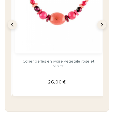
t
Fantaisie rosace fleurie et perles en ivoire
végétal
16,00
€