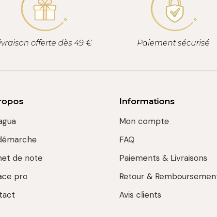
ivraison offerte dès 49 €
Paiement sécurisé
ropos
Informations
agua
Mon compte
démarche
FAQ
net de note
Paiements & Livraisons
ace pro
Retour & Remboursemen
tact
Avis clients