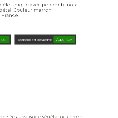
modèle unique avec pendentif noix
égétal. Couleur marron.
 France.
iser
Autoriser
Facebook est désactivé.
ppelée aussi ivoire végétal ou corozo.