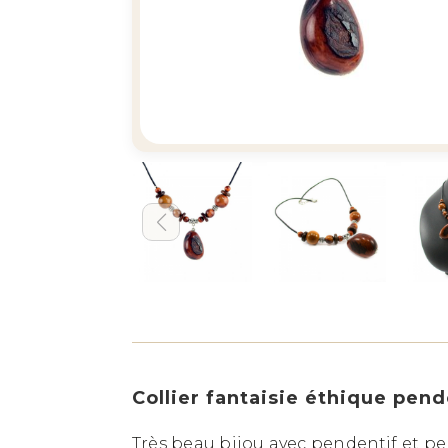
Collier fantaisie éthique pend
Très beau bijou avec pendentif et per