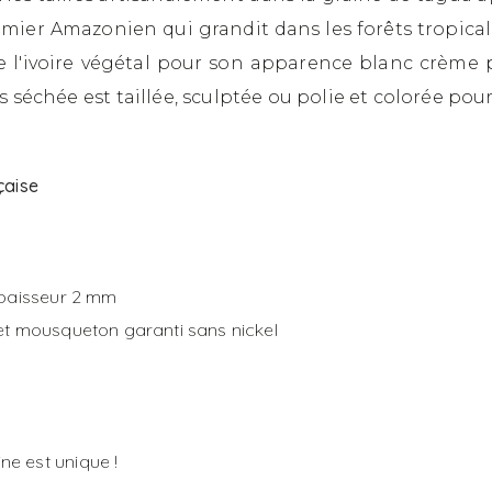
lmier Amazonien qui grandit dans les forêts tropica
l'ivoire végétal pour son apparence blanc crème p
 séchée est taillée, sculptée ou polie et colorée pour
çaise
 épaisseur 2 mm
 et mousqueton garanti sans nickel
e est unique !