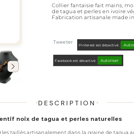
Collier fantaisie fait mains, 
de tagua et perles en ivoire v
Fabrication artisanale made in
Tweeter
Autor
Pinterest est désactivé.
Autoriser
Facebook est désactivé.
DESCRIPTION
entif noix de tagua et perles naturelles
les taillés artisanalement dans la graine de tagua a