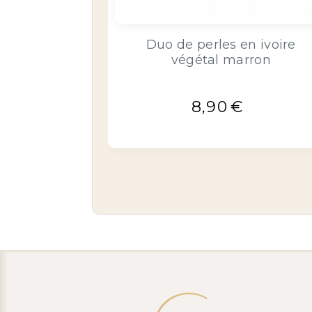
te ivoire
Duo de perles en ivoire
rron
végétal marron
8,90
€