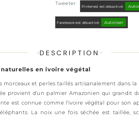
Tweeter
Autor
Pinterest est désactivé.
Autoriser
Facebook est désactivé.
DESCRIPTION
 naturelles en ivoire végétal
es morceaux et perles taillés artisanalement dans la
hée provient d'un palmier Amazonien qui grandit da
lante est connue comme l'ivoire végétal pour son
'éléphants. La noix une fois séchée est taillée, 