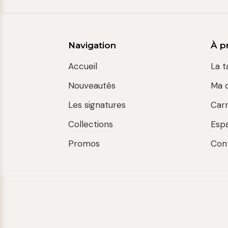
Navigation
À p
Accueil
La t
Nouveautés
Ma 
Les signatures
Car
Collections
Esp
Promos
Con