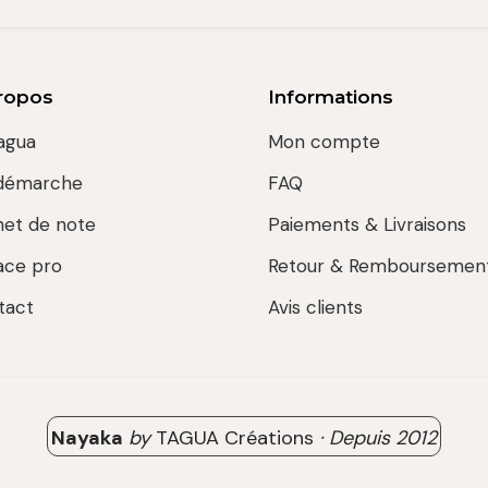
ropos
Informations
agua
Mon compte
démarche
FAQ
net de note
Paiements & Livraisons
ace pro
Retour & Remboursemen
tact
Avis clients
Nayaka
by
TAGUA Créations
·
Depuis
2012