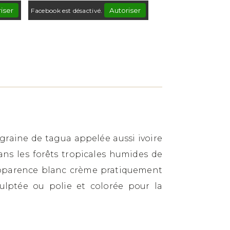
iser
Autoriser
Facebook est désactivé.
 graine de tagua appelée aussi ivoire
ns les forêts tropicales humides de
 apparence blanc crème pratiquement
sculptée ou polie et colorée pour la