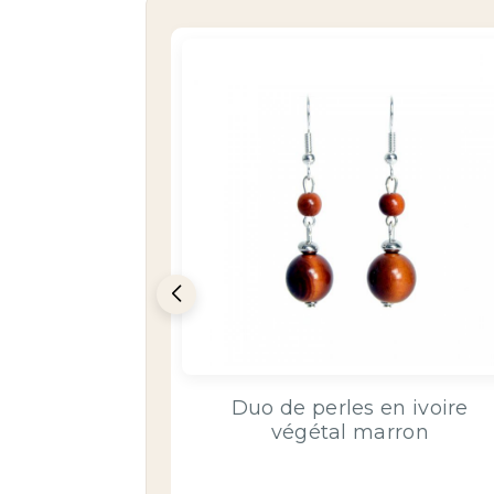
tte forme
Duo de perles en ivoire
 ivoire
végétal marron
et marron