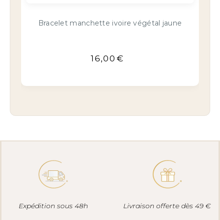
Collier médaillon en ivoire végétal jaune
ne
B
et marron
22,00
€
Expédition sous 48h
Livraison offerte dès 49 €