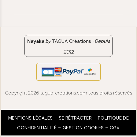
06 15 85 85 45
Paiements & Livraisons
[email protected]
Retour & Remboursement
Avis clients
Nayaka
by
TAGUA Créations
·
Depuis
2012
Copyright 2026 tagua-creations.com tous droits réservés
MENTIONS LÉGALES
SE RÉTRACTER
POLITIQUE DE
CONFIDENTIALITÉ
GESTION COOKIES
CGV