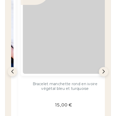
ivoire
Duo de perles en ivoire végétal bleu
e
marine
8,90
€