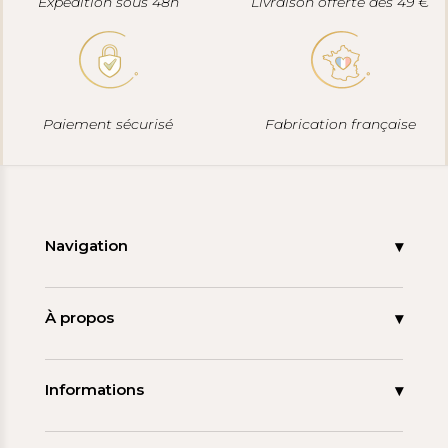
Expédition sous 48h
Livraison offerte dès 49 €
Paiement sécurisé
Fabrication française
Navigation
Accueil
Nouveautés
À propos
Les signatures
La tagua
Collections
Ma démarche
Informations
Promos
Carnet de note
Mon compte
Espace pro