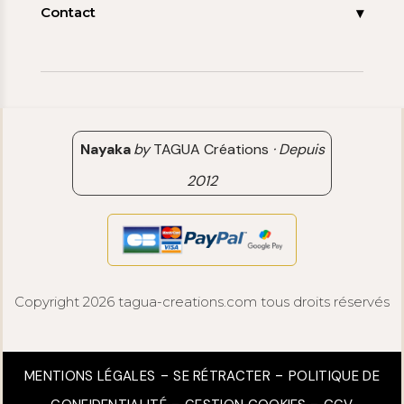
FAQ
Contact
Contact
06 15 85 85 45
Paiements & Livraisons
[email protected]
Retour & Remboursement
Avis clients
Nayaka
by
TAGUA Créations
·
Depuis
2012
Copyright 2026 tagua-creations.com tous droits réservés
MENTIONS LÉGALES
SE RÉTRACTER
POLITIQUE DE