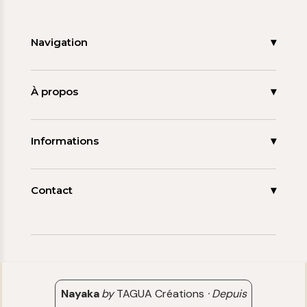
Navigation
Accueil
Nouveautés
À propos
Les signatures
La tagua
Collections
Ma démarche
Informations
Promos
Carnet de note
Mon compte
Espace pro
FAQ
Contact
Contact
06 15 85 85 45
Paiements & Livraisons
[email protected]
Retour & Remboursement
Avis clients
Nayaka
by
TAGUA Créations
·
Depuis