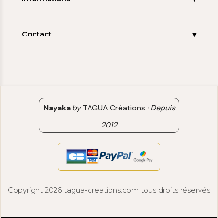
Promos
Carnet de note
Mon compte
Espace pro
FAQ
Contact
Contact
06 15 85 85 45
Paiements & Livraisons
[email protected]
Retour & Remboursement
Avis clients
Nayaka
by
TAGUA Créations
·
Depuis
2012
Copyright 2026 tagua-creations.com tous droits réservés