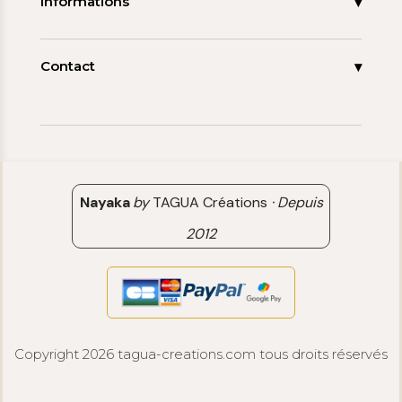
Informations
Promos
Carnet de note
Mon compte
Espace pro
FAQ
Contact
Contact
06 15 85 85 45
Paiements & Livraisons
[email protected]
Retour & Remboursement
Avis clients
Nayaka
by
TAGUA Créations
·
Depuis
2012
Copyright 2026 tagua-creations.com tous droits réservés