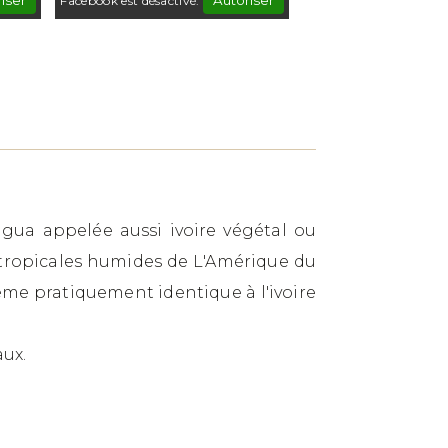
iser
Autoriser
Facebook est désactivé.
agua appelée aussi ivoire végétal ou
 tropicales humides de L'Amérique du
ème pratiquement identique à l'ivoire
aux.