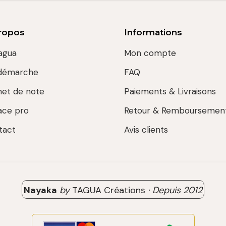
ropos
Informations
agua
Mon compte
démarche
FAQ
net de note
Paiements & Livraisons
ace pro
Retour & Remboursemen
tact
Avis clients
Nayaka
by
TAGUA Créations
·
Depuis
2012