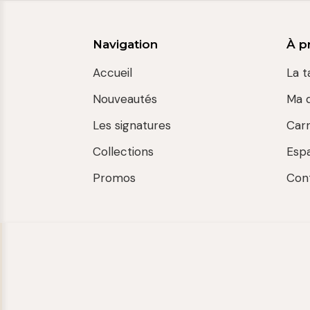
Navigation
À p
Accueil
La t
Nouveautés
Ma 
Les signatures
Car
Collections
Esp
Promos
Con