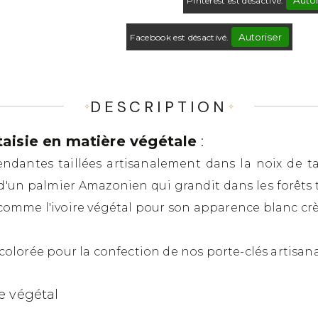
Autor
Pinterest est désactivé.
Autoriser
Facebook est désactivé.
DESCRIPTION
taisie en matière végétale
:
ndantes taillées artisanalement dans la noix de t
 d'un palmier Amazonien qui grandit dans les forêts
 comme l'ivoire végétal pour son apparence blanc cr
t colorée pour la confection de nos porte-clés artisan
re végétal