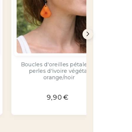
Boucles d'oreilles pétales et
Boucles
perles en ivoire végétal
perl
rouge
9,90
€