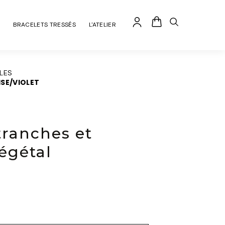
BRACELETS TRESSÉS
L'ATELIER
ALES
ISE/VIOLET
 tranches et
végétal