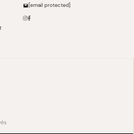
[email protected]
t
vés