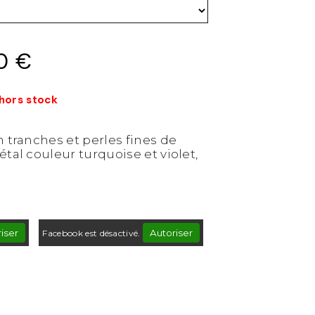
0
€
 hors stock
n tranches et perles fines de
tal couleur turquoise et violet,
iser
Autoriser
Facebook est désactivé.