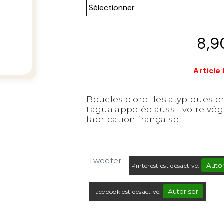
8,9
Article
Boucles d'oreilles atypiques e
tagua appelée aussi ivoire végé
fabrication française.
Tweeter
Autor
Pinterest est désactivé.
Autoriser
Facebook est désactivé.