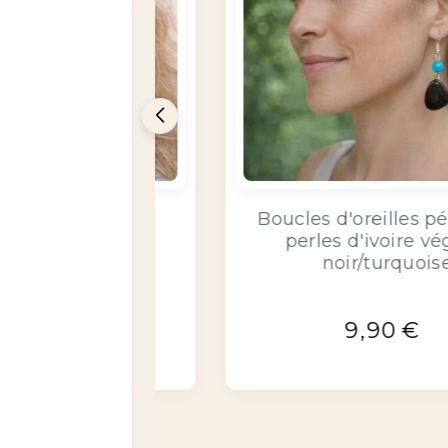
les pétales et
Boucles d'oreilles pétales
ire végétal
perles d'ivoire végétal
/noir
orange/noir
€
9,90
€