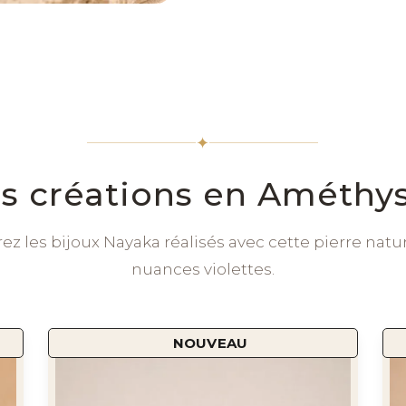
✦
s créations en Améthy
z les bijoux Nayaka réalisés avec cette pierre natu
nuances violettes.
NOUVEAU