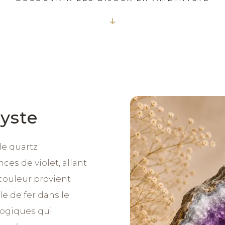
↓
yste
de quartz
es de violet, allant
 couleur provient
e de fer dans le
logiques qui