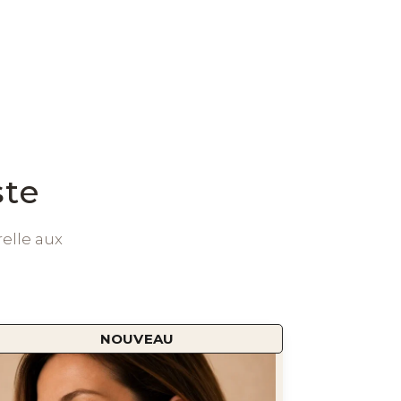
ste
relle aux
NOUVEAU