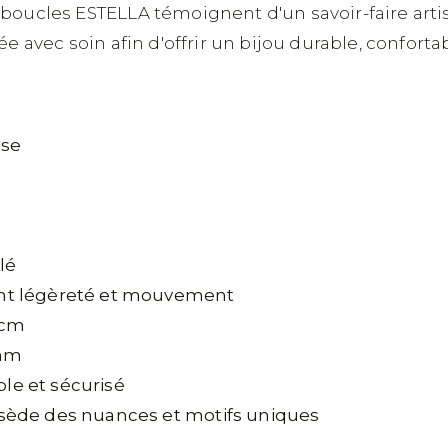
boucles ESTELLA témoignent d'un savoir-faire artisa
ée avec soin afin d'offrir un bijou durable, confortab
ise
lé
ant légèreté et mouvement
 cm
 mm
le et sécurisé
ssède des nuances et motifs uniques