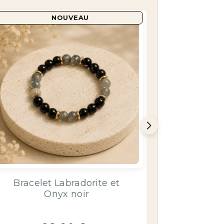
NOUVEAU
Bracelet Aigue Marine &
Boucle
Sélénite