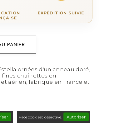
ICATION
EXPÉDITION SUIVIE
NÇAISE
AU PANIER
Estella ornées d'un anneau doré,
 fines chaînettes en
t aérien, fabriqué en France et
iser
Autoriser
Facebook est désactivé.