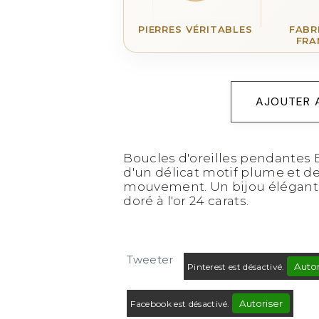
PIERRES VÉRITABLES
FABR
FRA
AJOUTER 
Boucles d'oreilles pendantes 
d'un délicat motif plume et de
mouvement. Un bijou élégant e
doré à l'or 24 carats.
Tweeter
Autor
Pinterest est désactivé.
Autoriser
Facebook est désactivé.