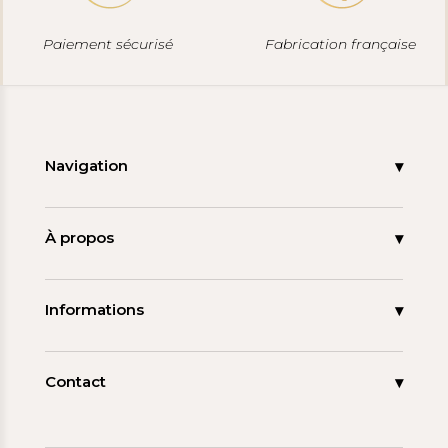
Paiement sécurisé
Fabrication française
Navigation
Accueil
Nouveautés
À propos
Les signatures
La tagua
Collections
Ma démarche
Informations
Promos
Carnet de note
Mon compte
Espace pro
FAQ
Contact
Contact
06 15 85 85 45
Paiements & Livraisons
[email protected]
Retour & Remboursement