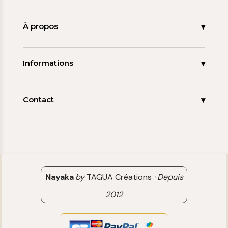
Accueil
Nouveautés
À propos
Les signatures
La tagua
Collections
Ma démarche
Informations
Promos
Carnet de note
Mon compte
Espace pro
FAQ
Contact
Contact
06 15 85 85 45
Paiements & Livraisons
[email protected]
Retour & Remboursement
Avis clients
Nayaka
by
TAGUA Créations
·
Depuis
2012