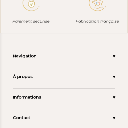
Paiement sécurisé
Fabrication française
Navigation
Accueil
Nouveautés
À propos
Les signatures
La tagua
Collections
Ma démarche
Informations
Promos
Carnet de note
Mon compte
Espace pro
FAQ
Contact
Contact
06 15 85 85 45
Paiements & Livraisons