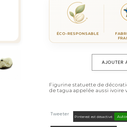
ÉCO-RESPONSABLE
FABR
FRA
AJOUTER 
Figurine statuette de décoratio
de tagua appelée aussi ivoire v
Tweeter
Autor
Pinterest est désactivé.