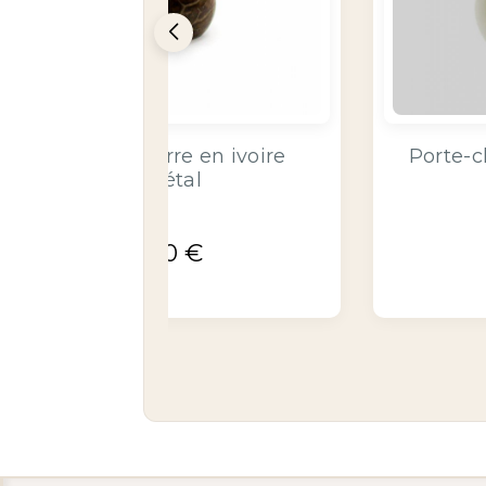
 en ivoire
Porte-clé perles d'ivoire
végétal naturel
10,00
€