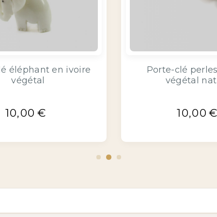
Tortue de terre en ivoire
végétal
14,00
€