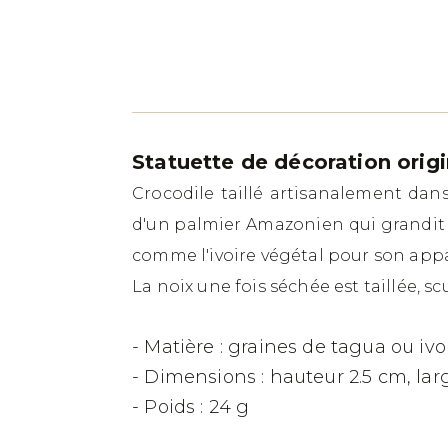
Statuette de décoration orig
Crocodile taillé artisanalement dan
d'un palmier Amazonien qui grandit 
comme l'ivoire végétal pour son app
La noix une fois séchée est taillée, s
- Matière : graines de tagua ou ivo
- Dimensions : hauteur 2.5 cm, lar
- Poids : 24 g