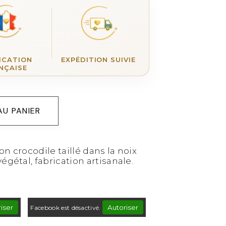
ICATION
EXPÉDITION SUIVIE
NÇAISE
AU PANIER
n crocodile taillé dans la noix
égétal, fabrication artisanale.
iser
Autoriser
Facebook est désactivé.