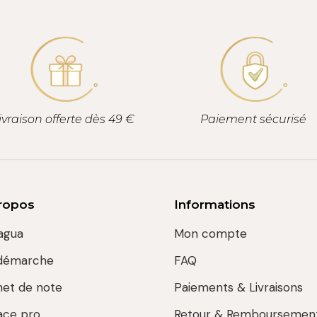
ivraison offerte dès 49 €
Paiement sécurisé
ropos
Informations
agua
Mon compte
démarche
FAQ
net de note
Paiements & Livraisons
ace pro
Retour & Remboursemen